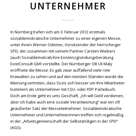
UNTERNEHMER
In Nürnberg trafen sich am 3. Februar 2012 erstmals
sozialdemokratische Unternehmer zu einer eigenen Messe,
unter ihnen Werner Odemer, Vorsitzender der Herrschinger
SPD, der zusammen mit seinem Partner Carsten Wiebers
(auch Sozialdemokrat) ihre Existenzgründungsberatung
ExistConsult GbR vorstellte. Der Nürnberger OB Uli Maly
eröffnete die Messe. Es gab zwar auffallend viele rote
Krawatten zu sehen und auf den meisten Ständen wurde die
Meinung vertreten, dass Sozis sich besser um ihre Mitarbeiter
kümmern als Unternehmer mit CSU- oder FDP-Parteibuch.
Doch am Ende geht es ums Geschäft. „Ich will Geld verdienen,
aber ich habe auch eine soziale Verantwortung“ war ein oft
geäußerter Satz der Messeteilnehmer. Sozialdemokratische
Unternehmer und Unternehmerinnen treffen sich regelmäßig
in der „Arbeitsgemeinschaft der Selbständigen in der SPD“
(AGS).