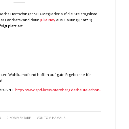
hs Herrschinger SPD-Mitglieder auf die Kreistagsliste
 der Landratskandidatin
Julia Ney
aus Gauting (Platz 1)
lgt platziert:
anten Wahlkampf und hoffen auf gute Ergebnisse für
!
reis-SPD:
http://www.spd-kreis-starnberg.de/heute-schon-
/
3
0 KOMMENTARE
VON
TOM HAMAUS