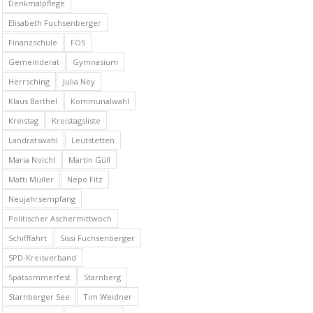
Denkmalpflege
Elisabeth Fuchsenberger
Finanzschule
FOS
Gemeinderat
Gymnasium
Herrsching
Julia Ney
Klaus Barthel
Kommunalwahl
Kreistag
Kreistagsliste
Landratswahl
Leutstetten
Maria Noichl
Martin Güll
Matti Müller
Nepo Fitz
Neujahrsempfang
Politischer Aschermittwoch
Schifffahrt
Sissi Fuchsenberger
SPD-Kreisverband
Spätsommerfest
Starnberg
Starnberger See
Tim Weidner