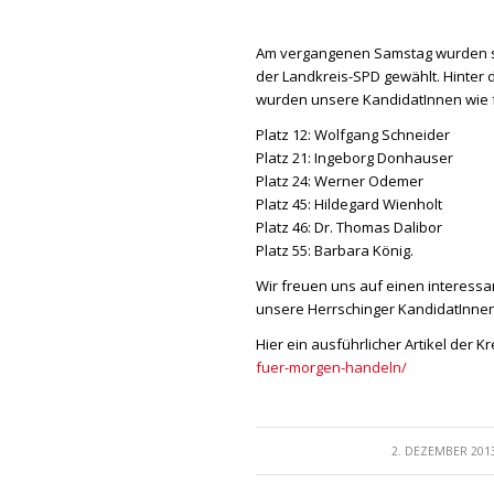
Am vergangenen Samstag wurden sec
der Landkreis-SPD gewählt. Hinter
wurden unsere KandidatInnen wie fo
Platz 12: Wolfgang Schneider
Platz 21: Ingeborg Donhauser
Platz 24: Werner Odemer
Platz 45: Hildegard Wienholt
Platz 46: Dr. Thomas Dalibor
Platz 55: Barbara König.
Wir freuen uns auf einen interess
unsere Herrschinger KandidatInnen
Hier ein ausführlicher Artikel der K
fuer-morgen-handeln/
/
2. DEZEMBER 201