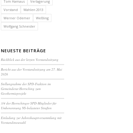
Tom Hamaus
Verlagerung
Vorstand
Wahlen 2013
Werner Odemer
Weßling
Wolfgang Schneider
NEUESTE BEITRÄGE
Rückblick aus der letzten Vorstandssitzung
Bericht aus der Vorstandssitzung am 27. Mai
2026
Stellungnahme der SPD-Fraktion im
Gemeinderat Herrsching zum
Geothermieprojekt
3/4 der Herrschinger SPD-Mitglieder für
Umbenennung NS-belasteter Straßen
Einladung zur Jahreshauptversammlung mit
Vorstandsneuwahl