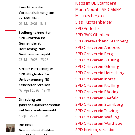
Jusos im UB Starnberg
Bericht aus der
Maria Noichl – SPD-MdEP
Vorstandssitzung am
Mit links bergauf!
27. Mai 2026
Sissi Fuchsenberger
29. Mai 2026 - 8:18
SPD Andechs
Stellungnahme der
SPD BWK Oberland
SPD-Fraktion im
SPD Kreisverband Starnberg
Gemeinderat
SPD Ortsverein Andechs
Herrsching zum
SPD Ortsverein Berg
Geothermieprojekt
SPD Ortsverein Gauting
23. Mai 2026 - 23:03
SPD Ortsverein Gilching
3/4 der Herrschinger
SPD Ortsverein Herrsching
SPD-Mitglieder für
SPD Ortsverein Inning
Umbenennung NS-
belasteter Straßen
SPD Ortsverein Krailling
16. April 2026 - 19:48
SPD Ortsverein Pöcking
SPD Ortsverein Seefeld
Einladung zur
SPD Ortsverein Starnberg
Jahreshauptversammlung
mit Vorstandsneuwahl
SPD Ortsverein Tutzing
4. April 2026 - 19:26
SPD Ortsverein Weßling
SPD Ortsverein Wörthsee
Die neue
SPD-Kreistagsfraktion
Gemeinderatsfraktion