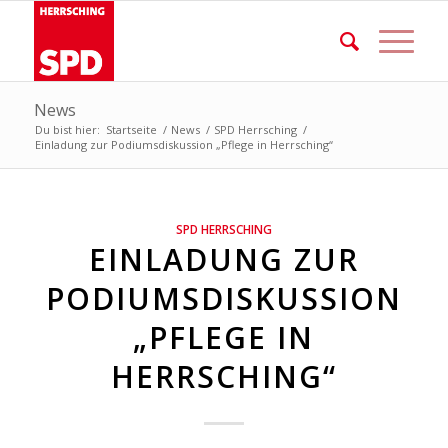
News
Du bist hier:
Startseite
/
News
/
SPD Herrsching
/
Einladung zur Podiumsdiskussion „Pflege in Herrsching“
SPD HERRSCHING
EINLADUNG ZUR
PODIUMSDISKUSSION
„PFLEGE IN
HERRSCHING“