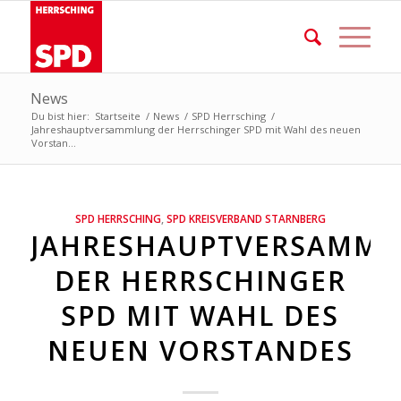
News
Du bist hier:
Startseite
/
News
/
SPD Herrsching
/
Jahreshauptversammlung der Herrschinger SPD mit Wahl des neuen
Vorstan...
SPD HERRSCHING
,
SPD KREISVERBAND STARNBERG
JAHRESHAUPTVERSAMM
DER HERRSCHINGER
SPD MIT WAHL DES
NEUEN VORSTANDES